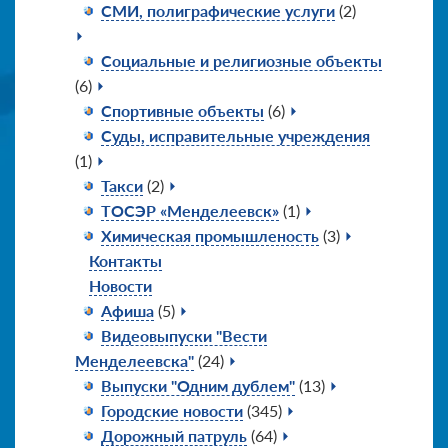
СМИ, полиграфические услуги
(2)
Социальные и религиозные объекты
(6)
Спортивные объекты
(6)
Суды, исправительные учреждения
(1)
Такси
(2)
ТОСЭР «Менделеевск»
(1)
Химическая промышленость
(3)
Контакты
Новости
Афиша
(5)
Видеовыпуски "Вести
Менделеевска"
(24)
Выпуски "Одним дублем"
(13)
Городские новости
(345)
Дорожный патруль
(64)