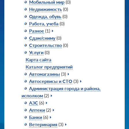
Мобильный мир
(0)
Недвижимость
(0)
Одежда, обувь
(0)
Работа, учеба
(0)
Разное
(1)
Сдам/сниму
(0)
Строительство
(0)
Услуги
(0)
Карта сайта
Каталог предприятий
Автомагазины
(3)
Автосервисы и СТО
(3)
Администрация города и района,
исполком
(2)
АЗС
(6)
Аптеки
(2)
Банки
(6)
Ветеринария
(3)