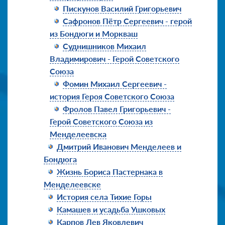
Пискунов Василий Григорьевич
Сафронов Пётр Сергеевич - герой
из Бондюги и Моркваш
Суднишников Михаил
Владимирович - Герой Советского
Союза
Фомин Михаил Сергеевич -
история Героя Советского Союза
Фролов Павел Григорьевич -
Герой Советского Союза из
Менделеевска
Дмитрий Иванович Менделеев и
Бондюга
Жизнь Бориса Пастернака в
Менделеевске
История села Тихие Горы
Камашев и усадьба Ушковых
Карпов Лев Яковлевич