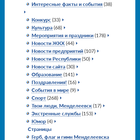
Интересные факты и события
(38)
Конкурс
(33)
Культура
(68)
Мероприятия и праздники
(178)
Новости ЖКХ
(44)
Новости предприятий
(107)
Новости Республики
(50)
Новости сайта
(30)
Образование
(141)
Поздравления!
(16)
События в мире
(9)
Спорт
(268)
Твои люди, Менделеевск
(17)
Экстренные службы
(153)
Юмор
(4)
Страницы
Герб, флаг и гимн Менделеевска