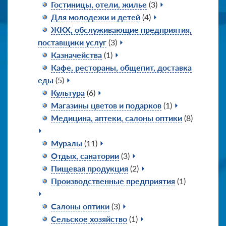
Гостиницы, отели, жилье
(3)
Для молодежи и детей
(4)
ЖКХ, обслуживающие предприятия,
поставщики услуг
(3)
Казначейства
(1)
Кафе, рестораны, общепит, доставка
еды
(5)
Культура
(6)
Магазины цветов и подарков
(1)
Медицина, аптеки, салоны оптики
(8)
Муралы
(11)
Отдых, санатории
(3)
Пищевая продукция
(2)
Производственные предприятия
(1)
Салоны оптики
(3)
Сельское хозяйство
(1)