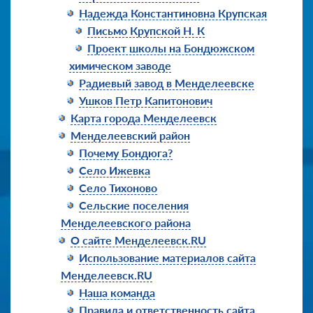
Надежда Константиновна Крупская
Письмо Крупской Н. К
Проект школы на Бондюжском
химическом заводе
Радиевый завод в Менделеевске
Ушков Петр Капитонович
Карта города Менделеевск
Менделеевский район
Почему Бондюга?
Село Ижевка
Село Тихоново
Сельские поселения
Менделеевского района
О сайте Менделеевск.RU
Использование материалов сайта
Менделеевск.RU
Наша команда
Правила и ответственность сайта