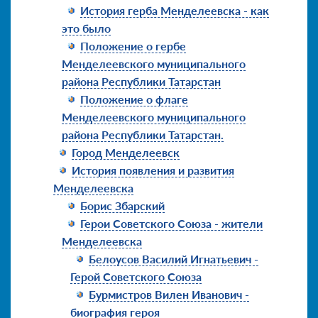
История герба Менделеевска - как
это было
Положение о гербе
Менделеевского муниципального
района Республики Татарстан
Положение о флаге
Менделеевского муниципального
района Республики Татарстан.
Город Менделеевск
История появления и развития
Менделеевска
Борис Збарский
Герои Советского Союза - жители
Менделеевска
Белоусов Василий Игнатьевич -
Герой Советского Союза
Бурмистров Вилен Иванович -
биография героя