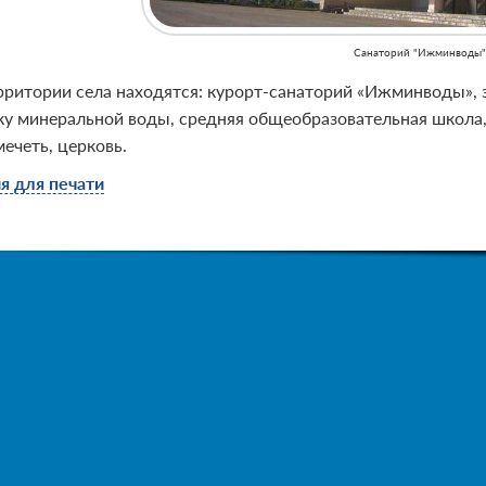
Санаторий "Ижминводы"
рритории села находятся: курорт-санаторий «Ижминводы»,
ку минеральной воды, средняя общеобразовательная школа, 
мечеть, церковь.
я для печати