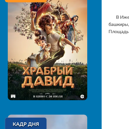
В Иже
башкиры,
Площадь 
КАДР ДНЯ