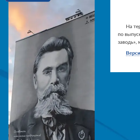
На те
по выпус
заводь», 
Верси