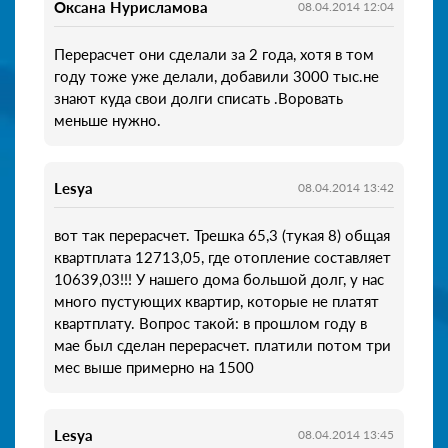
Оксана Нурисламова
08.04.2014 12:04
Перерасчет они сделали за 2 года, хотя в том
году тоже уже делали, добавили 3000 тыс.не
знают куда свои долги списать .Воровать
меньше нужно.
Lesya
08.04.2014 13:42
вот так перерасчет. Трешка 65,3 (тукая 8) общая
квартплата 12713,05, где отопление составляет
10639,03!!! У нашего дома большой долг, у нас
много пустующих квартир, которые не платят
квартплату. Вопрос такой: в прошлом году в
мае был сделан перерасчет. платили потом три
мес выше примерно на 1500
Lesya
08.04.2014 13:45