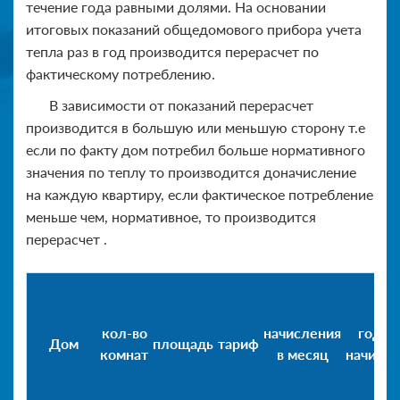
течение года равными долями. На основании
итоговых показаний общедомового прибора учета
тепла раз в год производится перерасчет по
фактическому потреблению.
В зависимости от показаний перерасчет
производится в большую или меньшую сторону т.е
если по факту дом потребил больше нормативного
значения по теплу то производится доначисление
на каждую квартиру, если фактическое потребление
меньше чем, нормативное, то производится
перерасчет .
кол-во
начисления
годов
Дом
площадь
тариф
комнат
в месяц
начисл