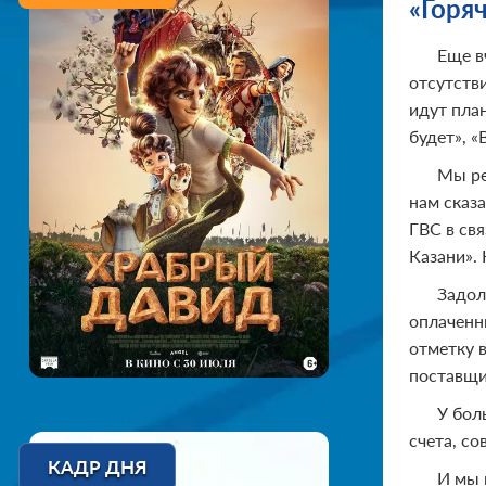
«Горя
Еще в
отсутстви
идут пла
будет», «
Мы ре
нам сказ
ГВС в св
Казани». 
Задол
оплаченн
отметку в
поставщи
У бол
счета, со
КАДР ДНЯ
И мы 