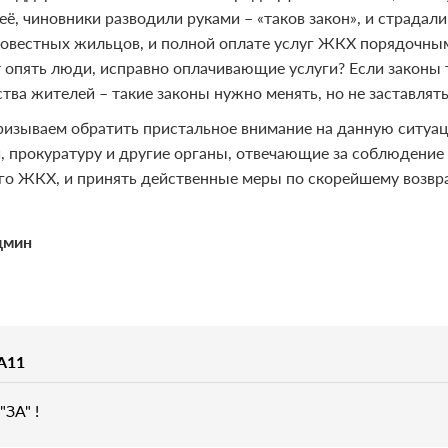
её, чиновники разводили руками – «таков закон», и страдал
овестных жильцов, и полной оплате услуг ЖКХ порядочными
 опять люди, исправно оплачивающие услуги? Если законы т
тва жителей – такие законы нужно менять, но не заставлят
изываем обратить пристальное внимание на данную ситуа
, прокуратуру и другие органы, отвечающие за соблюдение
го ЖКХ, и принять действенные меры по скорейшему возвр
дмин
A11
"ЗА" !