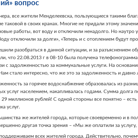
чий» вопрос
чера, все жители Менделеевска, пользующиеся такими блага
е таковой в своих кранах. Многие не придали этому значени
новые работы, вот воду и отключили ненадолго. Но наутро у
Воду отключили за долги», «Теперь и с отоплением будут пр
шили разобраться в данной ситуации, и за разъяснением о
али, что 22.08.2013 г в 08-10 была получена телефонограм
язи с задолженностью за коммунальные услуги. На основани
Нам стало интересно, что же это за задолженность и давно 
женность за горячее водоснабжение образовалась из разни
ых услуг населением, накапливалась годами. Сумма долга 
 29 миллионов рублей! С одной стороны все понятно – есть 
ка услуг.
ьшинства же жителей города, которые своевременно и в п
вершенно другая точка зрения – «Мы же оплатили за услугу,
поддерживаем всех жителей города. Действительно, почему