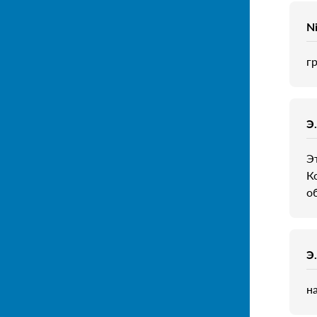
N
гр
Э
Э
К
о
Э
н