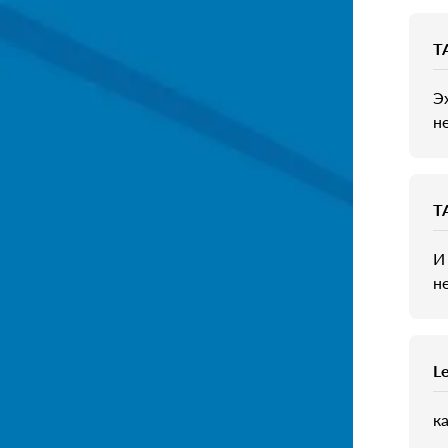
T
Э
н
T
И
не
L
к