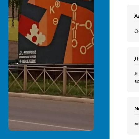
А
О
Д
Я
в
N
л