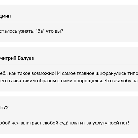
дмин
сталось узнать, "За" что вы?
митрий Балуев
 еб.. как такое возможно! И самое главное шифранулись типо
сего глава таким образом с нами попрощялся. Кто жалобу на
ik72
юбой чел выиграет любой суд! платит за услугу коей нет!