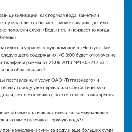
ми цивилизаций, как горячая вода, заметили
е, ну мало ли что бывает – может авария где, или
же поползли слухи «Воды нет, и неизвестно когда
облемы».
братились в управляющую компанию «Нептун». Там
ма следующего содержания: «С 8:00 будет отключение
и телефонограммы от 21.08.2013 №1-05-217 из г.
ли она образовалась?
цы поставленных услуг ОАО «Татгазэнерго» и
по всему городу уже перевалила фантастическую
долги, вот и отключают, но это только точка зрения
олном объеме оплачивают немалые коммунальные
 за что нам отключают горячую воду?»
 при начислении сумм за воду и еще больших сумм