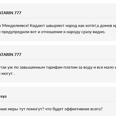
ATARIN 777
х Менделеевск! Кидают швыряют народ как хотят,а домов кр
е предупредили вот и отношение к народу сразу видно.
ATARIN 777
 так уж по завышенным тарифам платим за воду и все мало 
 могут .
esya
акие меры тут помогут? что будет эффективнее всего?