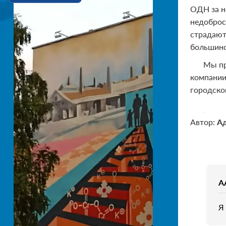
ОДН за н
недоброс
страдают
большинс
Мы пр
компании
городско
Автор:
А
A
Я 