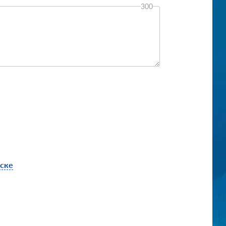
300
вске