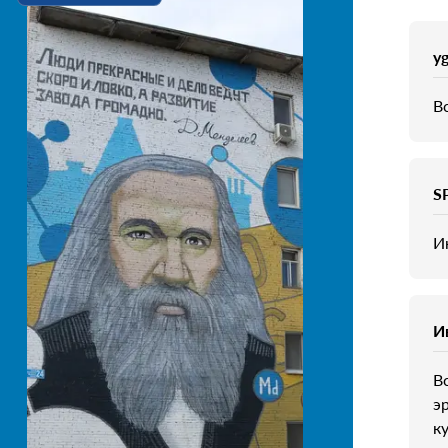
y
В
S
И
И
В
э
к