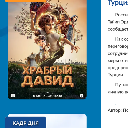
Турци
Росси
Тайип Эр
сообщает
Как с
перегово
сотрудни
меры отн
предприн
Турции.
Путин
личную в
Автор:
По
КАДР ДНЯ