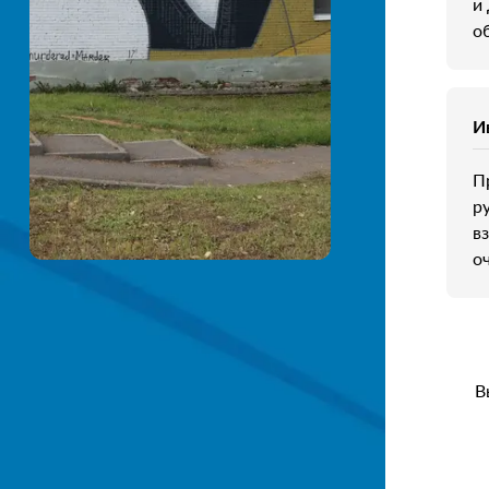
и
о
И
П
р
в
о
В