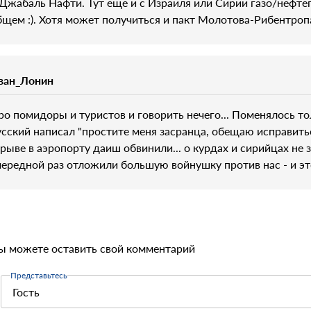
 Джабаль Нафти. Тут еще и с Израиля или Сирии газо/нефтеп
бщем :). Хотя может получиться и пакт Молотова-Рибентропа
ван_Лонин
ро помидоры и туристов и говорить нечего... Поменялось тол
усский написал "простите меня засранца, обещаю исправитьс
зрыве в аэропорту даиш обвинили... о курдах и сирийцах не зв
чередной раз отложили большую войнушку против нас - и это
ы можете оставить свой комментарий
Представьтесь