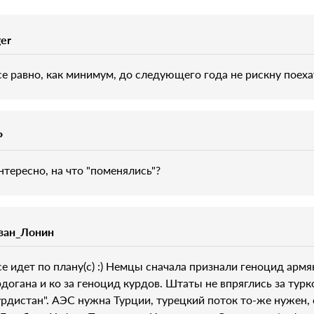
ger
се равно, как минимум, до следующего года не рискну поехат
P
нтересно, на что "поменялись"?
ван_Лонин
се идет по плану(с) :) Немцы сначала признали геноцид армя
рдогана и ко за геноцид курдов. Штаты не впряглись за тур
урдистан". АЭС нужна Турции, турецкий поток то-же нужен