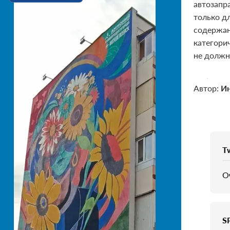
автозапр
только д
содержан
категорич
не должн
Автор:
Ин
T
О
S