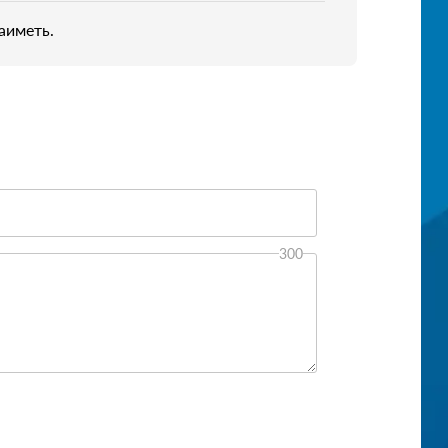
аиметь.
300