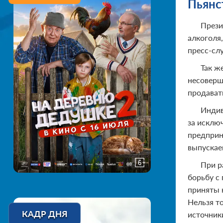
Пьянст
Прези
алкоголя,
пресс-сл
Так ж
несоверш
продават
Индив
за исклю
предприн
выпускае
При р
борьбу с
приняты 
Нельзя то
КАДР ДНЯ
источник