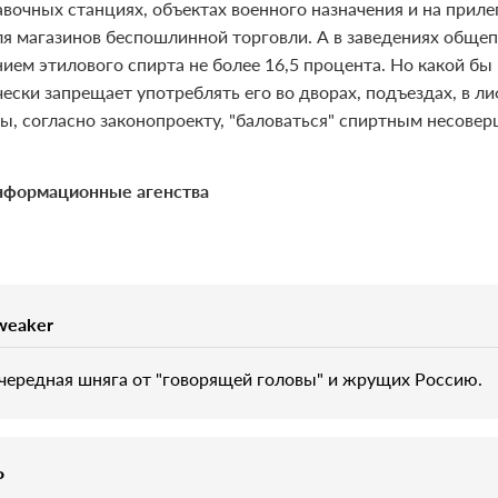
авочных станциях, объектах военного назначения и на прил
ля магазинов беспошлинной торговли. А в заведениях обще
ием этилового спирта не более 16,5 процента. Но какой бы
ески запрещает употреблять его во дворах, подъездах, в ли
ы, согласно законопроекту, "баловаться" спиртным несове
формационные агенства
weaker
чередная шняга от "говорящей головы" и жрущих Россию.
P