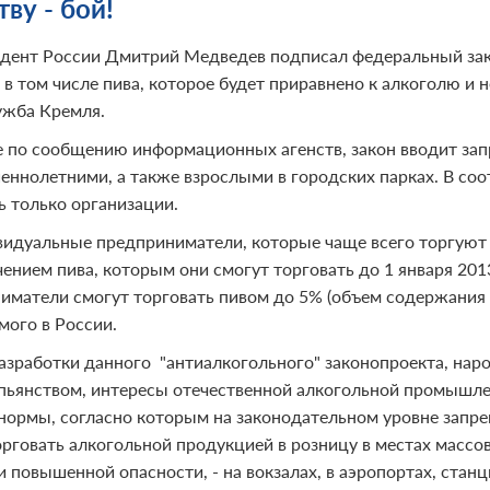
ву - бой!
дент России Дмитрий Медведев подписал федеральный зако
 в том числе пива, которое будет приравнено к алкоголю и 
ужба Кремля.
е по сообщению информационных агенств, закон вводит запр
еннолетними, а также взрослыми в городских парках. В соот
ь только организации.
идуальные предприниматели, которые чаще всего торгуют в 
чением пива, которым они смогут торговать до 1 января 20
иматели смогут торговать пивом до 5% (объем содержания сп
мого в России.
азработки данного "антиалкогольного" законопроекта, наро
 пьянством, интересы отечественной алкогольной промышле
нормы, согласно которым на законодательном уровне запрещ
рговать алкогольной продукцией в розницу в местах массово
и повышенной опасности, - на вокзалах, в аэропортах, стан