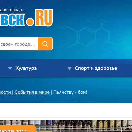
Культура
Спорт и здоровье
вости
|
События в мире
|
Пьянству - бой!
ИЮЛЯ 2011