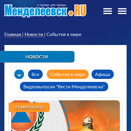
Главная
|
Новости
|
События в мире
НОВОСТИ
Все
События в мире
Афиша
Видеовыпуски "Вести Менделеевска"
Выпуски "Одним дублем"
01 МАРТА 2017
Городские новости
Дорожный патруль
Интересные факты и события
Конкурс