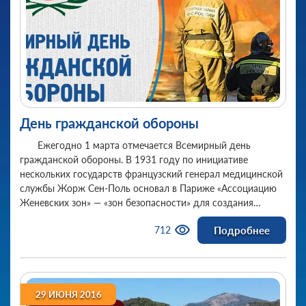
Культура
Мероприятия и праздники
Новости ЖКХ
Новости предприятий
Новости Республики
Новости сайта
Образование
Поздравления!
Спорт
День гражданской обороны
Твои люди, Менделеевск
Ежегодно 1 марта отмечается Всемирный день
Экстренные службы
Юмор
гражданской обороны. В 1931 году по инициативе
нескольких государств французский генерал медицинской
службы Жорж Сен-Поль основал в Париже «Ассоциацию
Женевских зон» — «зон безопасности» для создания
посредством двухсторонних и многосторонних
Подробнее
712
соглашений локальных зон безопасности во всех странах.
29 ИЮНЯ 2016