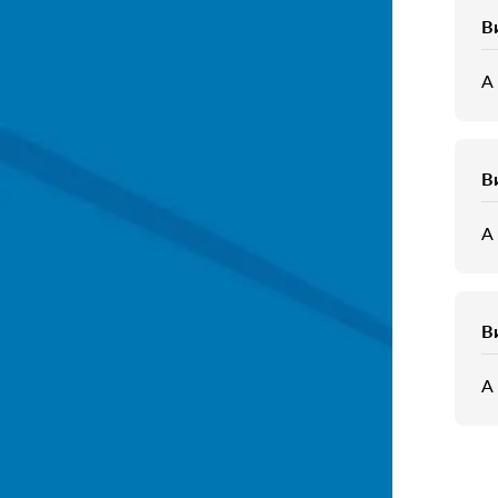
В
А
В
А
В
А