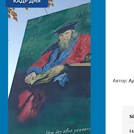
КАДР ДНЯ
Автор:
А
S
Н