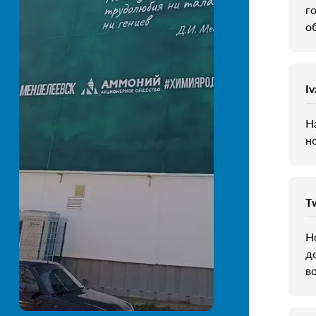
г
о
I
Н
н
T
Н
д
в