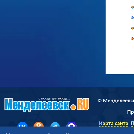
© Менделеевск
П
Карта сайта
П