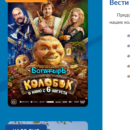
Вести
Предс
наших ко