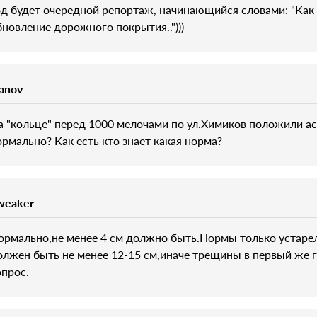
од будет очередной репортаж, начинающийся словами: "Как в
бновление дорожного покрытия..")))
vanov
а "кольце" перед 1000 мелочами по ул.Химиков положили ас
ормально? Как есть кто знает какая норма?
weaker
ормально,не менее 4 см должно быть.Нормы только устарел
олжен быть не менее 12-15 см,иначе трещины в первый же г
опрос.