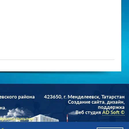
евского района
423650, г. Менделеевск, Татарстан
Cоздание сайта, дизайн,
поддержка
на.
Веб студия
AD Soft ©
персональными