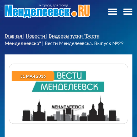
Главная
|
Новости
|
Видеовыпуски "Вести
Менделеевска"
|
Вести Менделеевска. Выпуск №29
31 МАЯ 2016