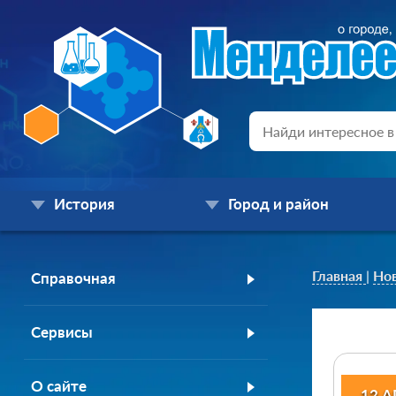
История
Город и район
Главная
|
Но
Справочная
Сервисы
О сайте
12 А