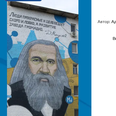
Автор:
А
В