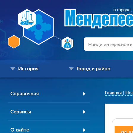
История
Город и район
Главная
|
Но
Справочная
Сервисы
О сайте
04 А