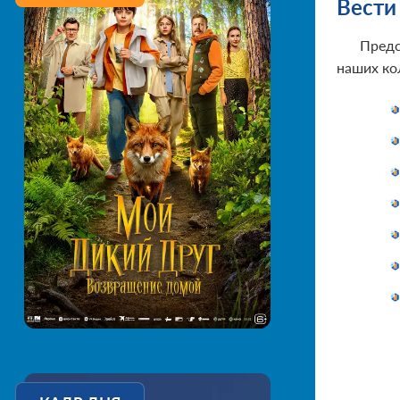
Вести
Предс
наших кол