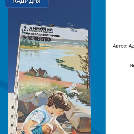
КАДР ДНЯ
Автор:
А
В