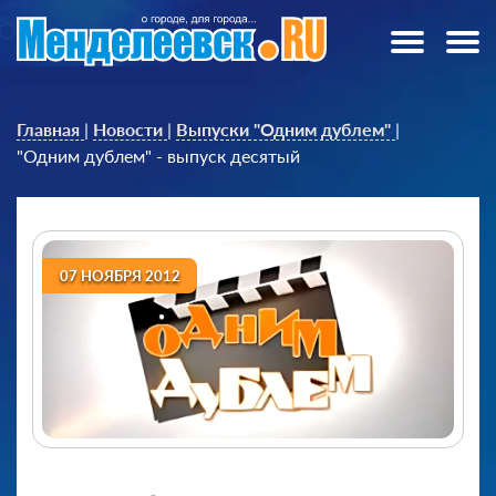
Главная
|
Новости
|
Выпуски "Одним дублем"
|
"Одним дублем" - выпуск десятый
07 НОЯБРЯ 2012