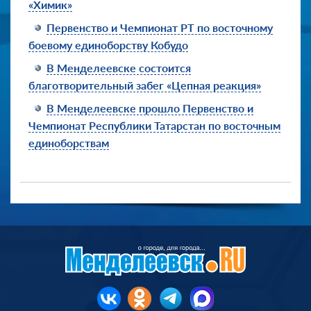
«Химик»
Первенство и Чемпионат РТ по восточному
боевому единоборству Кобудо
В Менделеевске состоится
благотворительный забег «Цепная реакция»
В Менделеевске прошло Первенство и
Чемпионат Республики Татарстан по восточным
единоборствам