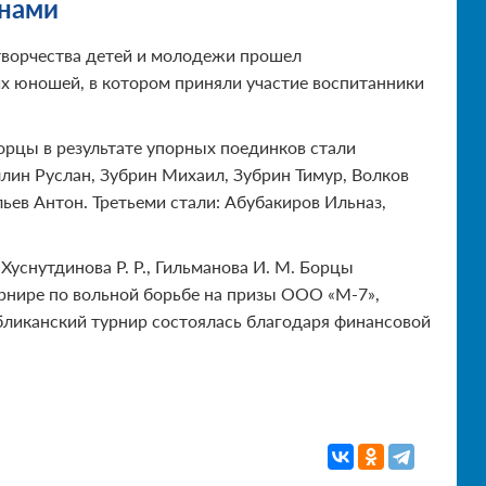
нами
творчества детей и молодежи прошел
х юношей, в котором приняли участие воспитанники
орцы в результате упорных поединков стали
ллин Руслан, Зубрин Михаил, Зубрин Тимур, Волков
ьев Антон. Третьеми стали: Абубакиров Ильназ,
Хуснутдинова Р. Р., Гильманова И. М. Борцы
рнире по вольной борьбе на призы ООО «М-7»,
бликанский турнир состоялась благодаря финансовой