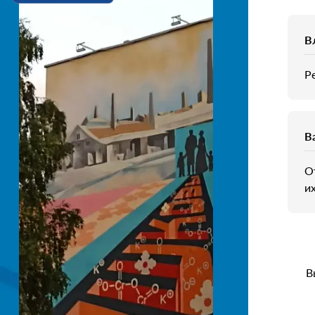
В
Р
В
О
и
В