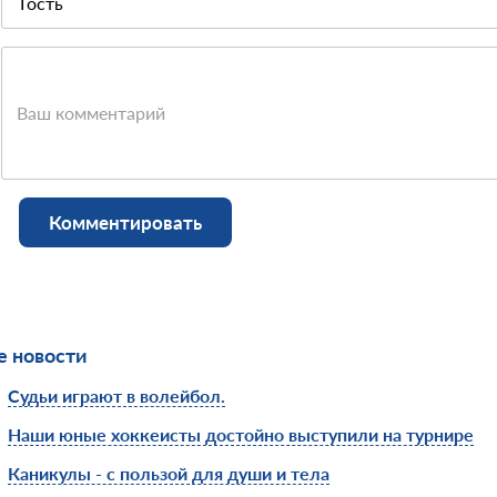
Ваш комментарий
Комментировать
 новости
Судьи играют в волейбол.
Наши юные хоккеисты достойно выступили на турнире
Каникулы - с пользой для души и тела