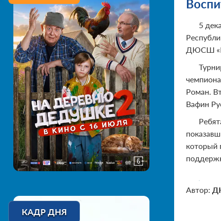
Воспи
5 дек
Республи
ДЮСШ «Б
Турни
чемпиона
Роман. В
Вафин Ру
Ребят
показавш
который 
поддержк
Автор:
Д
КАДР ДНЯ