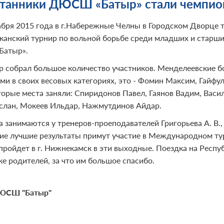
танники ДЮСШ «Батыр» стали чемпио
абря 2015 года в г.Набережные Челны в Городском Дворце 
канский турнир по вольной борьбе среди младших и старши
атыр».
р собрал большое количество участников. Менделеевские б
ми в своих весовых категориях, это - Фомин Максим, Гайфу
торые места заняли: Спиридонов Павел, Гаянов Вадим, Васил
слан, Мокеев Ильдар, Нажмутдинов Айдар.
а занимаются у тренеров-проеподавателей Григорьева А. В., 
ие лучшие результаты примут участие в Международном ту
пройдет в г. Нижнекамск в эти выходные. Поездка на Респу
е родителей, за что им большое спасибо.
ЮСШ "Батыр"