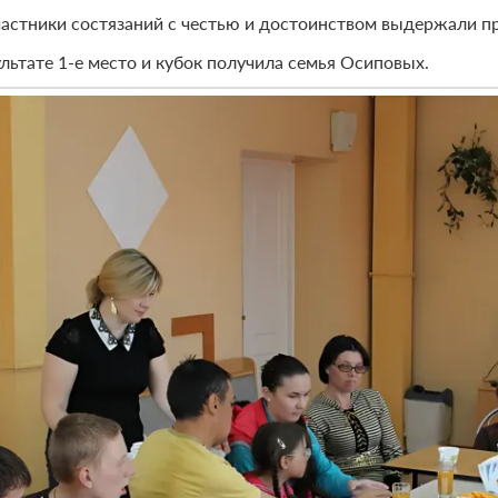
частники состязаний с честью и достоинством выдержали 
ультате 1-е место и кубок получила семья Осиповых.