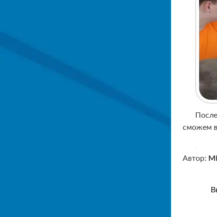
После
сможем в
Автор:
МБ
В