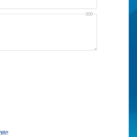
300
будо