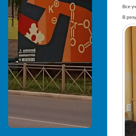
Все у
В рез