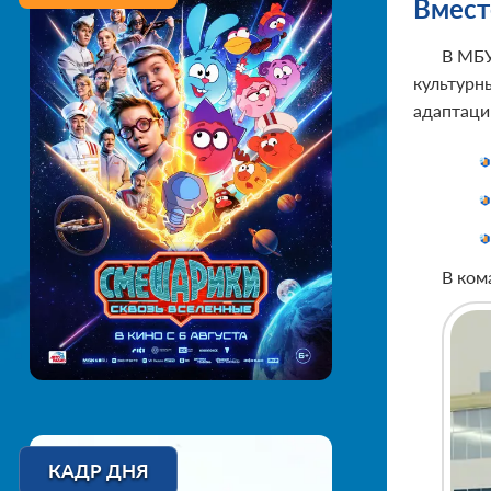
Вмест
В МБУ
культурн
адаптаци
В ком
КАДР ДНЯ