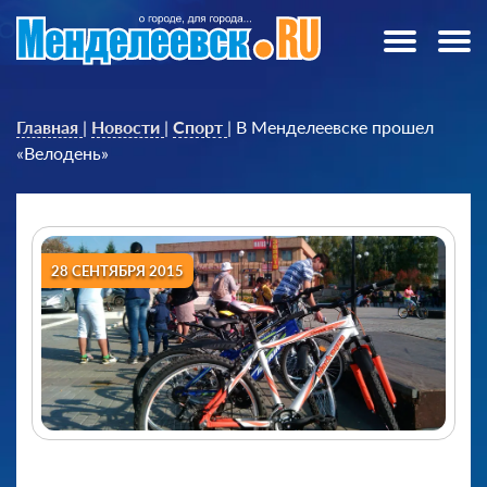
Главная
|
Новости
|
Спорт
|
В Менделеевске прошел
«Велодень»
28 СЕНТЯБРЯ 2015