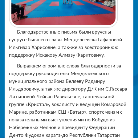
Благодарственные письма были вручены
супруге бывшего главы Менделеевска Гафаровой
Ильгизар Харисовне, а так-же за всестороннюю
поддержку Искакову Алмазу Фаритовичу.
Выражаем огромные слова благодарности за
поддержку руководителю Менделеевского
муниципального района Беляеву Радмиру
Ильдаровичу, а так-же директору Д/К им С.Гассара
Латыповой Лейсан Равильевне, танцевальной
группе «Кристал», вокалисту и ведущей Комаровой
Марине, работникам СШ «Батыр», спортсменам с
показательными выступлениями по Кобудо из
Набережных Челнов и президенту Федерации
Денто Фудокан каратэ-до Республики Татарстан