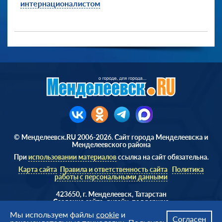
интернационалистом
© Менделеевск.RU 2006-2026. Сайт города Менделеевска и
Менделеевского района
При
использовании материалов
ссылка на сайт обязательна.
Карта сайта
Правила и ответственность сайта
Политика
работы с персональными данными
423650, г. Менделеевск, Татарстан
Cоздание сайта, дизайн, поддержка
Веб студия
AD Soft ©
Мы используем файлы
cookie
и
Согласен