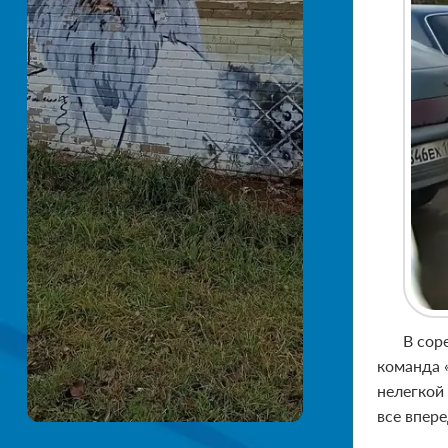
В сор
команда 
нелегкой
все впере