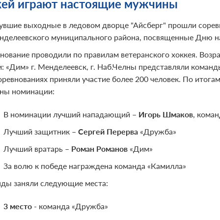
кей играют настоящие мужчины
увшие выходные в ледовом дворце "Айсберг" прошли соревн
нделеевского муниципального района, посвященные Дню н
нование проводили по правилам ветеранского хоккея. Возра
и: «Дим» г. Менделеевск, г. Наб.Челны представляли кома
соревнованиях приняли участие более 200 человек. По итог
ны номинации:
В номинации лучший нападающий –
Игорь Шмаков
, кома
Лучший защитник –
Сергей Перерва
«Дружба»
Лучший вратарь –
Роман Романов
«Дим»
За волю к победе награждена команда «Камилла»
ды заняли следующие места:
3 место
- команда «Дружба»