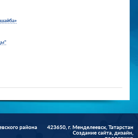
 шайба»
ды"
евского района
423650, г. Менделеевск, Татарстан
Cоздание сайта, дизайн,