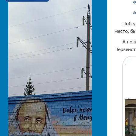
Побед
место, б
А пок
Первенст