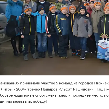
евнованиях принимали участие 5 команд из городов Нижнек
«Лигры - 2004» тренер Надыров Ильфат Рашидович. Наша ко
 борьбе наши юные спортсмены заняли последнее место, по 
ди, мы верим в их победу!