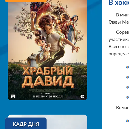
В хок
В мин
Главы Ме
Сорев
участник
Всего в 
определе
Коман
КАДР ДНЯ