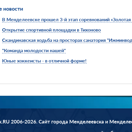
 новости
В Менделеевске прошел 3-й этап соревнований «Золотая
Открытие спортивной площадки в Тихоново
Скандинавская ходьба на просторах санатория "Ижминво
"Команда молодости нашей"
Юные хоккеисты - в отличной форме!
.RU 2006-2026. Сайт города Менделеевска и Менделе