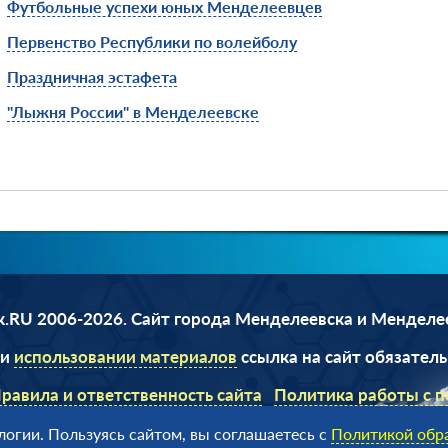
Футбольные успехи юных Менделеевцев
Первенcтво Республики по волейболу
Праздничная эстафета
"Лыжня России" в Менделеевске
.RU 2006-2026. Сайт города Менделеевска и Менделе
ри
использовании материалов
ссылка на сайт обязатель
равила и ответственность сайта
Политика работы с 
данными
огии. Пользуясь сайтом, вы соглашаетесь с
Политикой обр