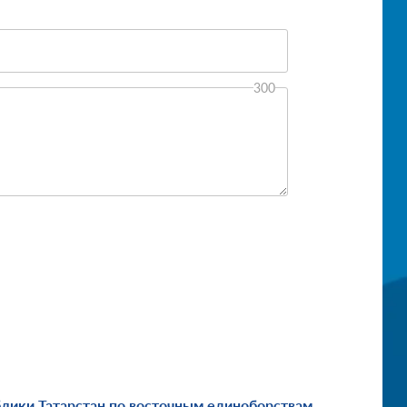
300
лики Татарстан по восточным единоборствам