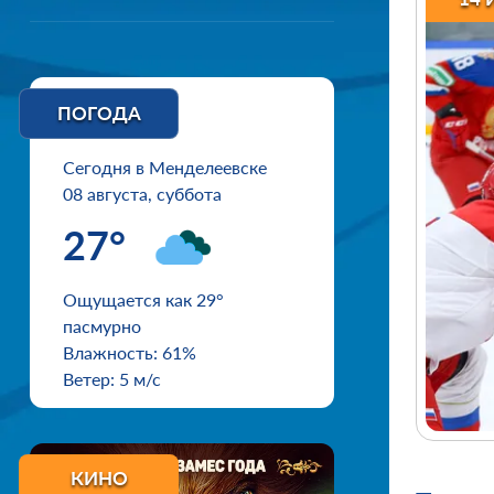
ПОГОДА
Сегодня в Менделеевске
08 августа, суббота
27°
Ощущается как 29°
пасмурно
Влажность: 61%
Ветер: 5 м/с
КИНО