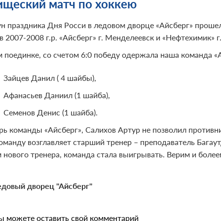
ищеский матч по хоккею
ун праздника Дня Росси в ледовом дворце «Айсберг» прош
 2007-2008 г.р. «Айсберг» г. Менделеевск и «Нефтехимик» 
м поединке, со счетом 6:0 победу одержала наша команда «
Зайцев Данил ( 4 шайбы),
Афанасьев Даниил (1 шайба),
Семенов Денис (1 шайба).
рь команды «Айсберг», Салихов Артур не позволил противн
Команду возглавляет старший тренер – преподаватель Бага
 нового тренера, команда стала выигрывать. Верим и болеем
довый дворец "Айсберг"
ы можете оставить свой комментарий