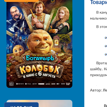
Товар
В кан
мальчиков
В это
Врата
шайбу.. 
приходом
Автор:
Ле
В