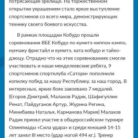
потрясающее зрелище. На торжественном
открытии украшением стало яркое выступление
спортсменов со всего мира, демонстрирующих
технику своего боевого искусства.
В рамках площадки Кобудо прошли
соревнования ВБЕ Кобудо по кумитэ ниппон кэмпо,
нунчаку фристайл и кумитэ, ката кобудо и тайхо-
дзюцу. Отрадно что на этих соревнованиях смогли
участвовать и наши менделеевские ребята, 9
спортсменов спортклуба «Сатори» пополнили
копилку побед за нашу Республику, за наш город. В
интересных, ярких боях завоевано 7 медалей.
(Егоров Дмитрий, Малахов Радик, Шафигуллин
Ренат, Пайдуганов Артур, Журина Регина,
Минибаева Наталья, Карманова Мария) Малахов
Радик принял участие в общероссийском турнире
Олимпиады «Сила удара» и среди юношей 14-15
лет занял III место (удар ногой 494 кг.). Тренер