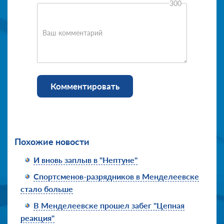
300
Ваш комментарий
Комментировать
Похожие новости
И вновь заплыв в "Нептуне"
Спортсменов-разрядников в Менделеевске
стало больше
В Менделеевске прошел забег "Цепная
реакция"