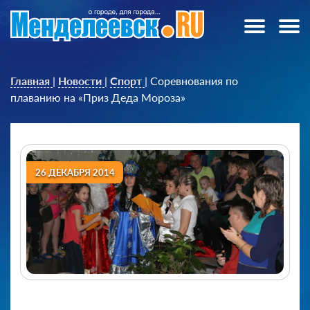
Главная
|
Новости
|
Спорт
|
Соревнования по
плаванию на «Приз Деда Мороза»
26 ДЕКАБРЯ 2014