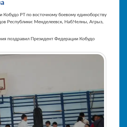
за
ии Кобудо РТ по восточному боевому единоборству
дов Республики: Менделеевск, Наб.Челны, Агрыз,
вания поздравил Президент Федерации Кобудо