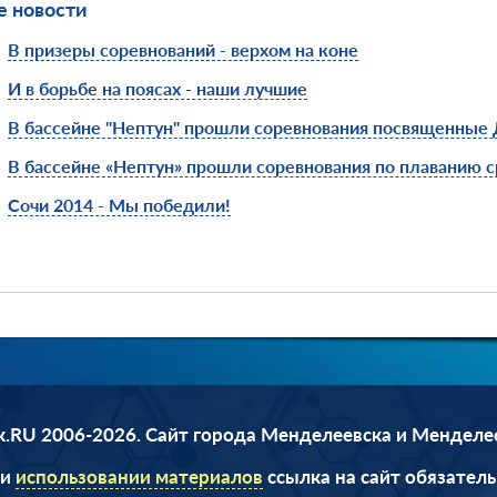
 новости
В призеры соревнований - верхом на коне
И в борьбе на поясах - наши лучшие
В бассейне "Нептун" прошли соревнования посвященные
В бассейне «Нептун» прошли соревнования по плаванию 
Сочи 2014 - Мы победили!
.RU 2006-2026. Сайт города Менделеевска и Менделе
ри
использовании материалов
ссылка на сайт обязатель