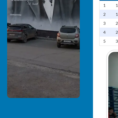
1
1
2
1
3
2
4
2
5
3