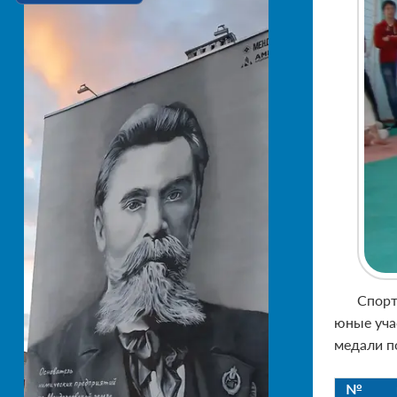
Спорт
юные уча
медали п
№