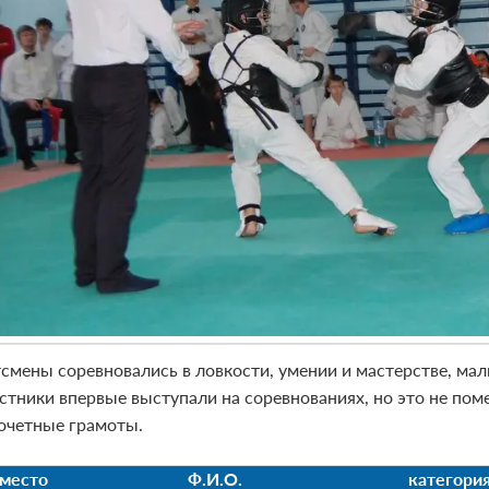
смены соревновались в ловкости, умении и мастерстве, маль
стники впервые выступали на соревнованиях, но это не пом
очетные грамоты.
место
Ф.И.О.
категори