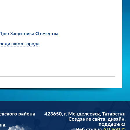
 Дню Защитника Отечества
среди школ города
евского района
423650, г. Менделеевск, Татарстан
Cоздание сайта, дизайн,
поддержка
на.
Веб студия
AD Soft ©