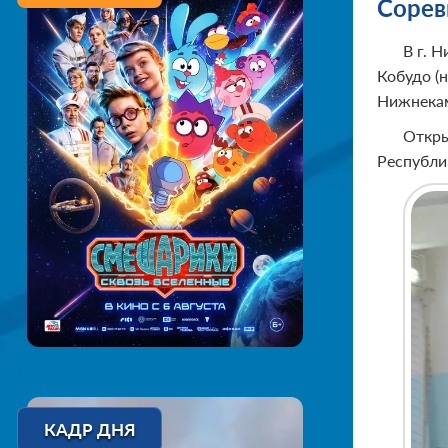
Сорев
В г. 
Кобудо (
Нижнекам
Откры
Республи
КАДР ДНЯ