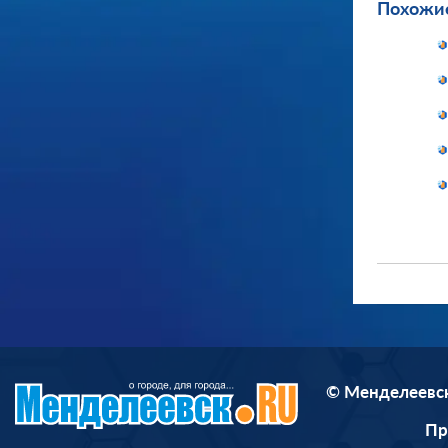
Похожие
© Менделеевск
П