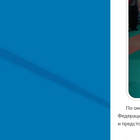
По ок
Федераци
и предст