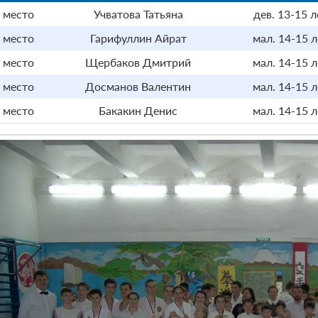
 место
Учватова Татьяна
дев. 13-15 л
 место
Гарифуллин Айрат
мал. 14-15 л
 место
Щербаков Дмитрий
мал. 14-15 л
 место
Досманов Валентин
мал. 14-15 л
 место
Бакакин Денис
мал. 14-15 л