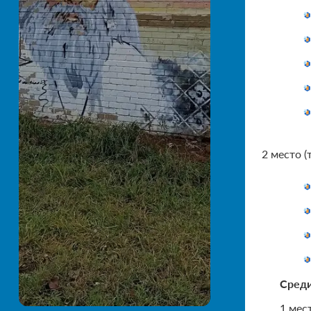
2 место (
Среди
1 мест