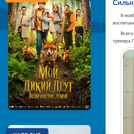
Сильн
8 ноя
воспитан
Всего
тренера 