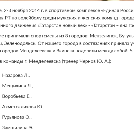
е, 2-3 ноября 2014 г. в спортивном комплексе «Единая Росс
ва РТ по волейболу среди мужских и женских команд город
ного движения «Татарстан новый век» - «Татарстан – яна га
ие принимали спортсмены из 8 городов: Мензелинск, Бугуль
 Зеленодольск. От нашего города в состязаниях приняла уч
городов Менделеевска и Заинска поделили между собой .5
в команды г. Менделеевска (тренер Чернов Ю. А.):
Назарова Л.,
Мещихина Л.,
Воробьева Е.,
Ахметсалихова Ю.,
Гурьянова О.,
Замшилина Э.