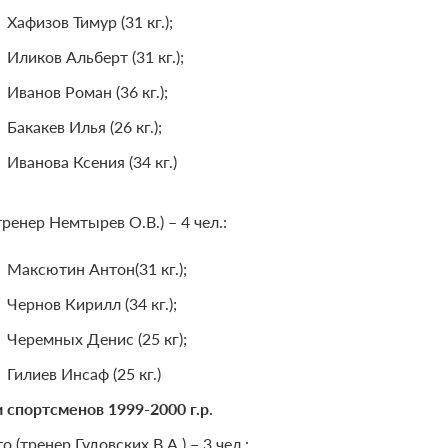
Хафизов Тимур (31 кг.);
Иликов Альберт (31 кг.);
Иванов Роман (36 кг.);
Бакакев Илья (26 кг.);
Иванова Ксения (34 кг.)
тренер Немтырев О.В.) – 4 чел.:
Максютин Антон(31 кг.);
Чернов Кирилл (34 кг.);
Черемных Денис (25 кг);
Гилиев Инсаф (25 кг.)
 спортсменов 1999-2000 г.р.
о (тренер Гудовских В.А.) – 3 чел.: