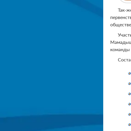
Так-ж
первенст
обществен
Участ
Мамадыш,
команды 
Соста