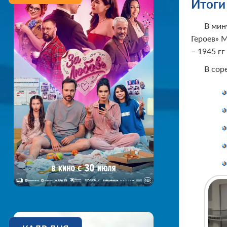
Итоги
В мин
Героев» 
– 1945 гг
В сор