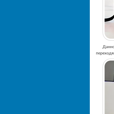
Данно
переходя