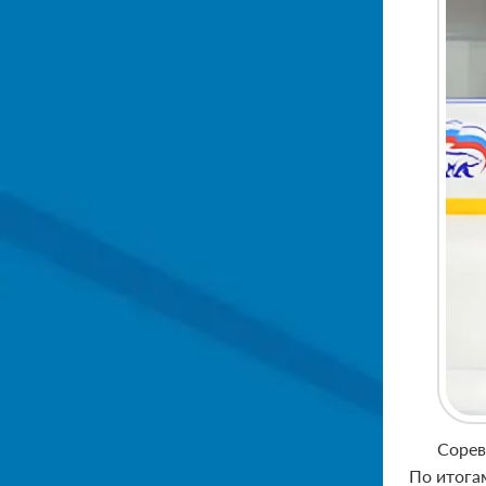
Сорев
По итога