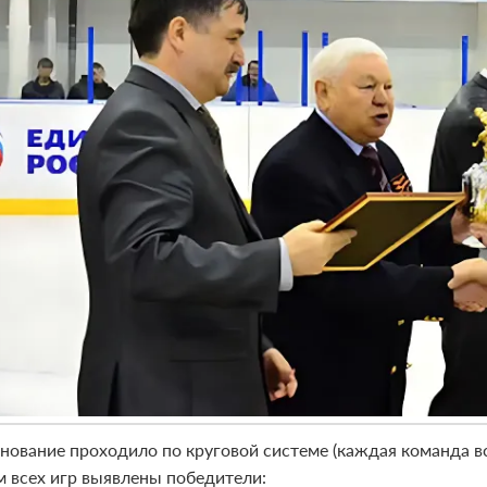
нование проходило по круговой системе (каждая команда вст
м всех игр выявлены победители: