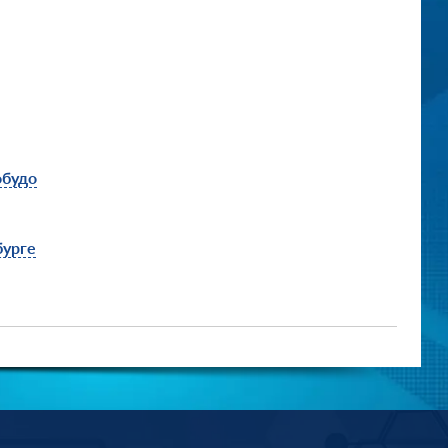
обудо
бурге