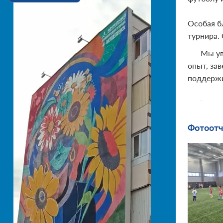
Особая б
турнира.
Мы ув
опыт, за
поддержи
Фотоотч