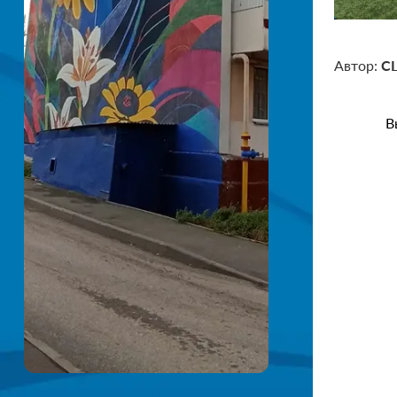
Автор:
СШ
В