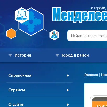
История
Город и район
Главная
|
Но
Справочная
Сервисы
О сайте
10 Ф