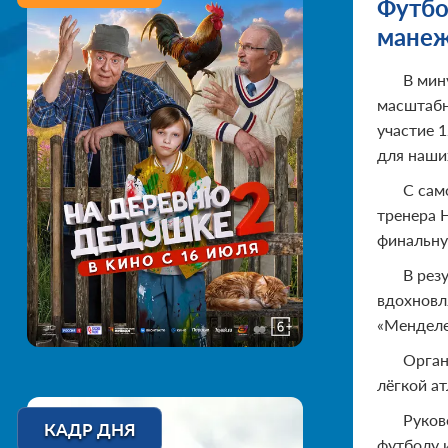
Футбо
манеж
В мин
масштабн
участие 
для наши
С сам
тренера 
финальну
В рез
вдохновл
«Менделе
Орган
лёгкой ат
Руков
КАДР ДНЯ
футболу 