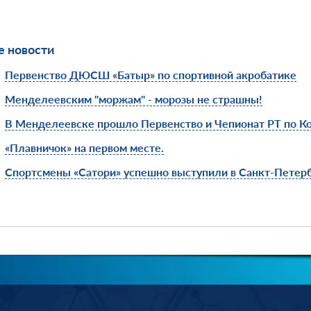
 новости
Первенство ДЮСШ «Батыр» по спортивной акробатике
Менделеевским "моржам" - морозы не страшны!
В Менделеевске прошло Первенство и Чепионат РТ по К
«Плавничок» на первом месте.
Спортсмены «Сатори» успешно выступили в Санкт-Петер