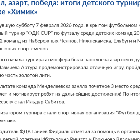
л, азарт, победа: итоги детского турн
е «Химик»
увшую субботу 7 февраля 2026 года, в крытом футбольном 
ый турнир “ФДК CUP” по футзалу среди детских команд 20
12 команд из Набережных Челнов, Нижнекамска, Елабуги и 
х юных спортсменов.
ого начала турнира атмосфера была наполнена азартом и д
Назмиева Артура продемонстрировала отличную игру, пройдя
ю часть золотой лиги.
ультате команда Менделеевска заняла почетное 3 место сре
яет и мотивирует ребят на дальнейшие достижения! По ит
евск» стал Ильдар Сабитов.
изатором турнира стали спортивная организация "Футбол д
летике.
одитель ФДК Ганиев Фидаиль отметил за помощь в организ
и легкой атлетики Ибатуллина Ришата и Горюнова Владимир