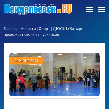
Главная
|
Новости
|
Спорт
|
ДЮСШ «Батыр»
провожает своих выпускников
04 ИЮНЯ 2018