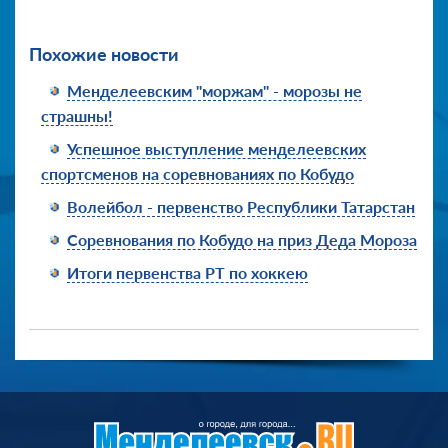
Похожие новости
Менделеевским "моржам" - морозы не
страшны!
Успешное выступление менделеевских
спортсменов на соревнованиях по Кобудо
Волейбол - первенство Республики Татарстан
Соревнования по Кобудо на приз Деда Мороза
Итоги первенства РТ по хоккею