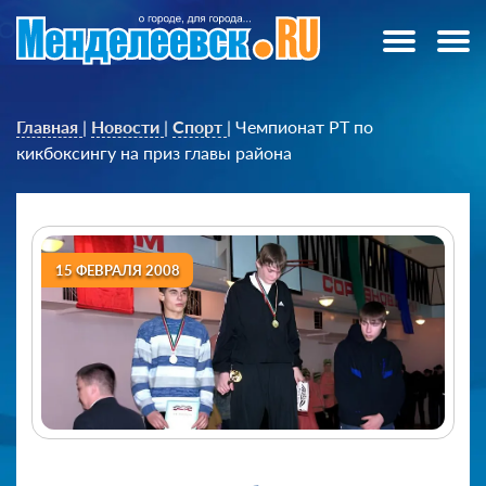
Главная
|
Новости
|
Спорт
|
Чемпионат РТ по
кикбоксингу на приз главы района
15 ФЕВРАЛЯ 2008