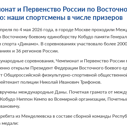
онат и Первенство России по Восточн
о: наши спортсмены в числе призеров
апреля по 4 мая 2026 года, в городе Москве проходили Ме
о Восточному боевому единоборству Кобудо памяти Генерал
 спорта «Динамо». В соревнованиях участвовало более 200
аниях и 36 регионов России.
народные соревнования, Чемпионат и Первенство России 
енно открыли Президент Федерации Восточного боевого е
т Общероссийской физкультурно-спортивной общественной
лейтенант полиции Николай Иванович Трифонов.
вручены международные Даны. Почетная грамота от между
 Кобудо Ниппон Кемпо во Всемирной организации, Почетн
вановичу.
ребята из Менделеевска в составе сборной команды Респуб
а медали: