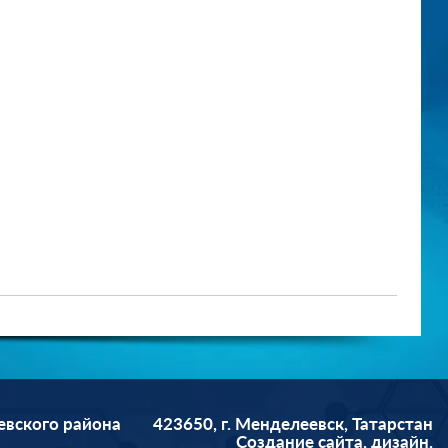
евского района
423650, г. Менделеевск, Татарстан
Cоздание сайта, дизайн,