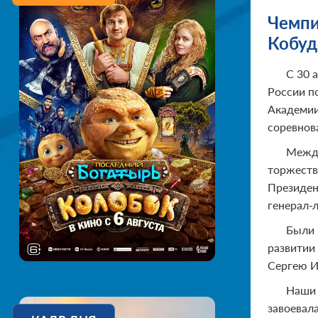
Чемпи
Кобуд
С 30 
России п
Академии
соревнов
Между
торжеств
Президен
генерал-
Были 
развитии
Сергею И
Наши 
завоевал