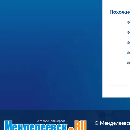
Похожие
© Менделеевск