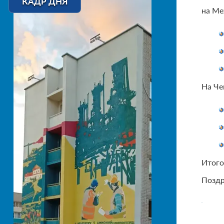
КАДР ДНЯ
на Ме
На Че
Итого
Поздр