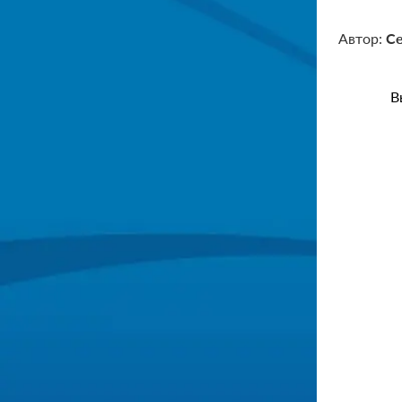
Автор:
Се
В