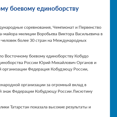
ому боевому единоборству
ждународные соревнования, Чемпионат и Первенство
а-майора милиции Воробьева Виктора Васильевича в
0 человек более 30 стран на Международных
по Восточному боевому единоборству Кобудо
диноборства России Юрий Михайлович Органов и
 организации Федерация Кобудзюцу России,
народной организации за огромный вклад в
ый знак Федерации Кобудзюцу России Лисютину
лики Татарстан показала высокие результаты и