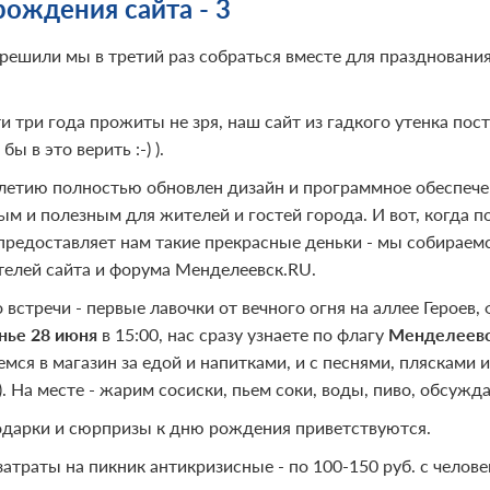
рождения сайта - 3
 решили мы в третий раз собраться вместе для праздновани
ти три года прожиты не зря, наш сайт из гадкого утенка по
бы в это верить :-) ).
 летию полностью обновлен дизайн и программное обеспече
м и полезным для жителей и гостей города. И вот, когда по
предоставляет нам такие прекрасные деньки - мы собираемс
телей сайта и форума Менделеевск.RU.
 встречи - первые лавочки от вечного огня на аллее Героев
нье
28 июня
в 15:00, нас сразу узнаете по флагу
Менделеев
мся в магазин за едой и напитками, и с песнями, плясками 
). На месте - жарим сосиски, пьем соки, воды, пиво, обсуж
подарки и сюрпризы к дню рождения приветствуются.
. затраты на пикник антикризисные - по 100-150 руб. с челов