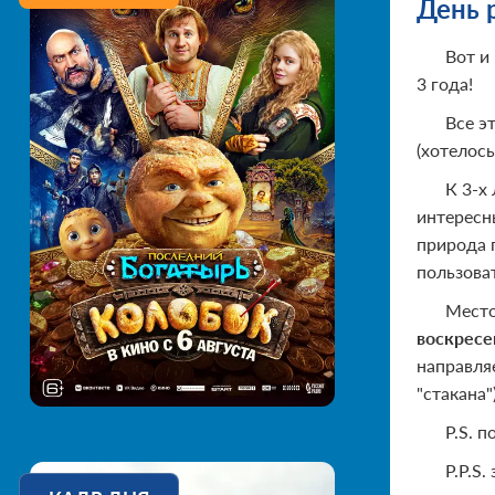
День 
Вот и
3 года!
Все э
(хотелось 
К 3-х
интересны
природа 
пользова
Место
воскресе
направляе
"стакана"
P.S. 
P.P.S