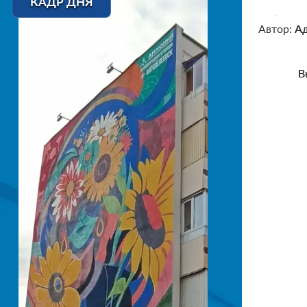
КАДР ДНЯ
Автор:
А
В