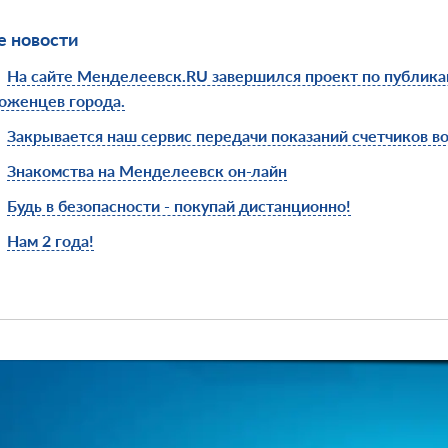
 новости
На сайте Менделеевск.RU завершился проект по публика
оженцев города.
Закрывается наш сервис передачи показаний счетчиков в
Знакомства на Менделеевск он-лайн
Будь в безопасности - покупай дистанционно!
Нам 2 года!