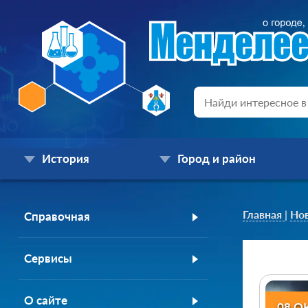
История
Город и район
Главная
|
Но
Справочная
Сервисы
О сайте
08 О