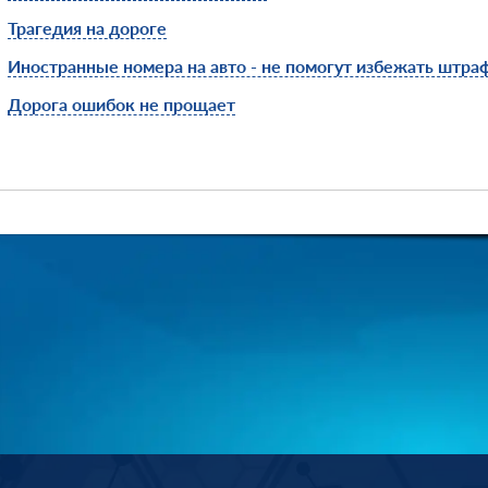
Трагедия на дороге
Иностранные номера на авто - не помогут избежать штра
Дорога ошибок не прощает