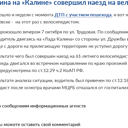
на на «Калине» совершил наезд на ве
ошло и недели с момента
ДТП с участием пешехода
,
и вот 
вске - на этот раз с велосипедистом.
роизошло вечером 7 октября по ул. Трудовая. По сообщению
одитель двигаясь на «Лада Калина» со стороны ул. Дружбы в
де с дороги на прилегающую территорию не уступил дорогу 
ультате чего был совершен наезд на 61-летнего велосипедис
редь двигался во встречном направлении по краю проезжей 
предусмотрена по ст.12.29 ч.2 КоАП РФ.
ультате анализа ситуации, водитель был привечен по ст.12.
дист после осмотра врачами МЦРБ отказался от госпитали
 сообщениям информационных агенств
ы можете оставить свой комментарий