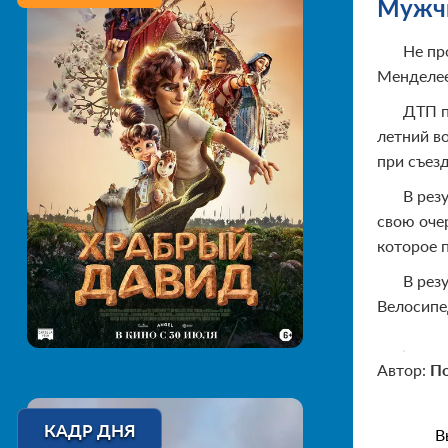
Мужчи
Не пр
Менделее
ДТП п
летний в
при съез
В рез
свою оче
которое 
В рез
Велосипе
Автор:
По
КАДР ДНЯ
В