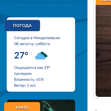
ПОГОДА
Сегодня в Менделеевске
08 августа, суббота
27°
Ощущается как 29°
пасмурно
Влажность: 61%
Ветер: 5 м/с
КИНО