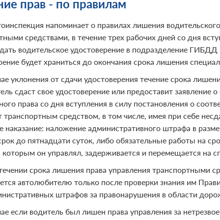
ие прав - по правилам
тоинспекция напоминает о правилах лишения водительского
тными средствами, в течение трех рабочих дней со дня вст
дать водительское удостоверение в подразделение ГИБДД п
рение будет храниться до окончания срока лишения специал
чае уклонения от сдачи удостоверения течение срока лишен
тель сдаст свое удостоверение или предоставит заявление о
ного права со дня вступления в силу постановления о соотв
т транспортным средством, в том числе, имея при себе несд
е наказание: наложение административного штрафа в разме
срок до пятнадцати суток, либо обязательные работы на сро
, которым он управлял, задерживается и перемещается на с
течении срока лишения права управления транспортными с
ется автолюбителю только после проверки знания им Прав
инистративных штрафов за правонарушения в области доро
чае если водитель был лишен права управления за нетрезво