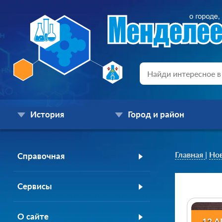
История
Город и район
Главная
|
Но
Справочная
Сервисы
О сайте
12 А