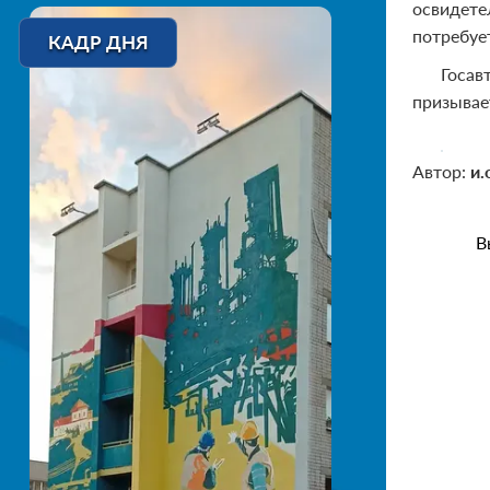
освидете
потребуе
КАДР ДНЯ
Госав
призывае
Автор:
и.
В