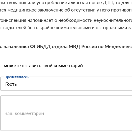
льствования или употребление алкоголя после ДТП, то для 
тся медицинское заключение об отсутствии у него противо
тоинспекция напоминает о необходимости неукоснительно
т водителей быть крайне внимательными и осторожными за
о. начальника ОГИБДД отдела МВД России по Менделеевс
ы можете оставить свой комментарий
Представьтесь
Ваш комментарий