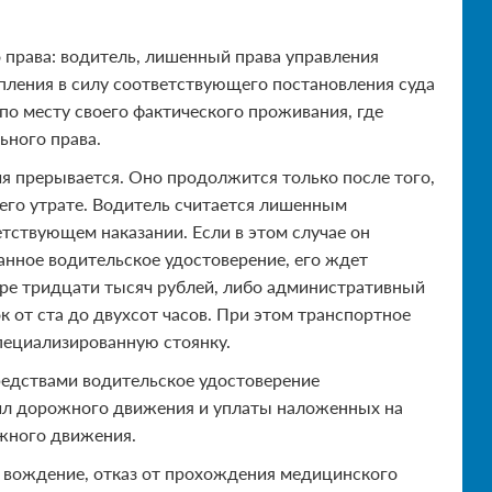
 права: водитель, лишенный права управления
упления в силу соответствующего постановления суда
о месту своего фактического проживания, где
ьного права.
ия прерывается. Оно продолжится только после того,
 его утрате. Водитель считается лишенным
етствующем наказании. Если в этом случае он
анное водительское удостоверение, его ждет
ре тридцати тысяч рублей, либо административный
к от ста до двухсот часов. При этом транспортное
пециализированную стоянку.
редствами водительское удостоверение
ил дорожного движения и уплаты наложенных на
жного движения.
е вождение, отказ от прохождения медицинского