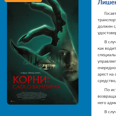
Лишен
Госав
транспор
должен с
удостове
В слу
как води
специаль
управляе
очередно
арест на 
средство
По ис
возвраща
него адм
В слу