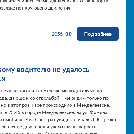
гня» изменились схема движения автотранспорта.
азвязке нет кругового движения.
Подробнее
2056
вому водителю не удалось
ся
ночные погони за нетрезвыми водителями по
да, да еще и со стрельбой - мы видим только по
 но в этот раз и всё происходило в Менделеевске.
ля в 23.45 в городе Менделеевске, на ул. Фомина
втомобиля «Киа Спектра» увидев экипаж ДПС, резко
правление движения и увеличивая скорость
 попытку скрыться. Автоинспекторы начали