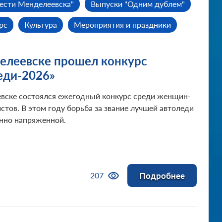
ести Менделеевска"
Выпуски "Одним дублем"
рс
Культура
Мероприятия и праздники
ублики
Новости сайта
Образование
елеевске прошел конкурс
енделеевск
Экстренные службы
Юмор
еди-2026»
вске состоялся ежегодный конкурс среди женщин-
стов. В этом году борьба за звание лучшей автоледи
нно напряженной.
Подробнее
207