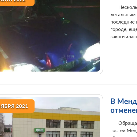
Несколь
летальным 
последние 
городе, ещ
закончилас
В Менд
ОЯБРЯ 2021
отмене
Обращае
гостей Менд