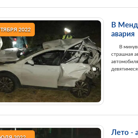
В Менд
НТЯБРЯ 2022
авария
В минув
страшная ав
автомобиля,
девятимеся
Лето - 
ИЮЛЯ 2022