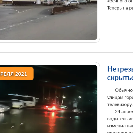
«Вечного о
Теперь на р
Нетрез
ПРЕЛЯ 2021
скрыть
Обычно 
улицам горо
телевизору,
24 апре
водитель а
изменил на
предпринял