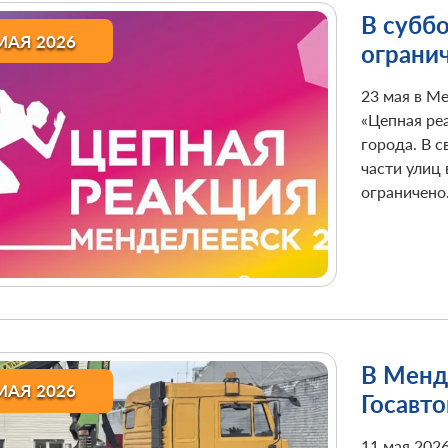
В субб
МАЯ 2026
огранич
провед
23 мая в М
«Цепная ре
города. В с
части улиц
ограничено
В Менд
МАЯ 2026
Госавт
автомо
11 мая 2026