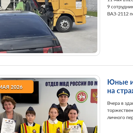
водите
9 сотрудни
ВАЗ-2112 п
Юные и
МАЯ 2026
на стр
Вчера в зд
торжествен
личного пе