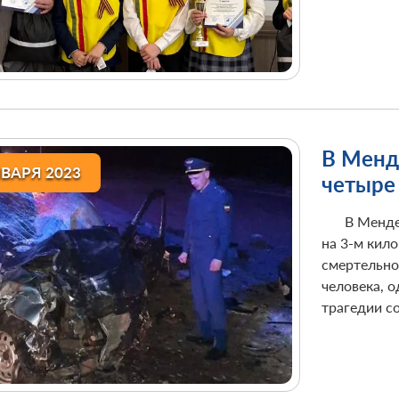
В Менд
НВАРЯ 2023
четыре
В Менде
на 3-м кил
смертельно
человека, 
трагедии с
информацио