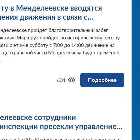
оту в Менделеевске вводятся
ения движения в связи с
ением забега «Цепная реакция»
енделеевске пройдёт благотворительный забег
акция». Маршрут пройдёт по историческому центру
вязи с этим в субботу с 7:00 до 14:00 движение на
 в центральной части Менделеевска будет временно
.
Подробнее
604
елеевске сотрудники
оинспекции пресекли управление
билем несовершеннолетним
 года в 15:00 в Менделеевске по улице Советская, д.