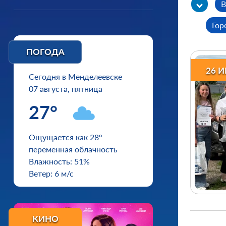
В
Гор
ПОГОДА
Поз
26 
Сегодня в Менделеевске
07 августа, пятница
27°
Ощущается как 28°
переменная облачность
Влажность: 51%
Ветер: 6 м/с
КИНО