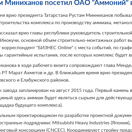
м Миниханов посетил ОАО "Аммоний" 
ня врио президента Татарстана Рустам Минниханов побыва
строительства комплекса по производству аммиака, метанол
ассказал врио главы республики руководитель строительной
Инокучи, основной объем строительно-монтажных работ вып
 корреспондент "БИЗНЕС Online" с места событий, по график
ы гарантийные испытания, после которых комплекс будет в
ханова в ходе рабочего визита сопровождают глава Менде
а РТ Марат Ахметов и др. В ближайшее время врио президе
вского и Елабужского районов.
к завода запланирован на август 2015 года. Первый камень 
имый здесь аммиак будет являться сырьем для действующег
щадка будущего комплекса).
альным проектировщиком по разработке проектной докуме
странные подрядчики: Mitsubishi Heavy Industries (Япония),
нговый консорциум (CNCEC). Координируют стройку предста