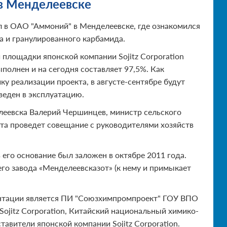
в Менделеевске
л в ОАО "Аммоний" в Менделеевске, где ознакомился
а и гранулированного карбамида.
 площадки японской компании Sojitz Corporation
олнен и на сегодня составляет 97,5%. Как
у реализации проекта, в августе-сентябре будут
веден в эксплуатацию.
леевска Валерий Чершинцев, министр сельского
нта проведет совещание с руководителями хозяйств
в его основание был заложен в октябре 2011 года.
о завода «Менделеевсказот» (к нему и примыкает
нтации является ПИ "Союзхимпромпроект" ГОУ ВПО
 Sojitz Corporation, Китайский национальный химико-
вители японской компании Sojitz Corporation.