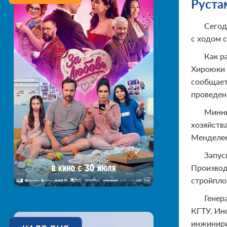
Руста
Сегод
с ходом 
Как р
Хироюки 
сообщает
проведен
Минни
хозяйств
Менделее
Запус
Производ
стройпло
Генер
КГТУ. Ино
инжинири