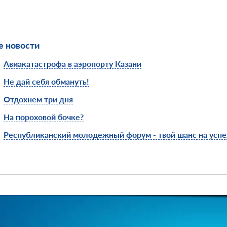
 новости
Авиакатастрофа в аэропорту Казани
Не дай себя обмануть!
Отдохнем три дня
На пороховой бочке?
Республиканский молодежный форум - твой шанс на успе