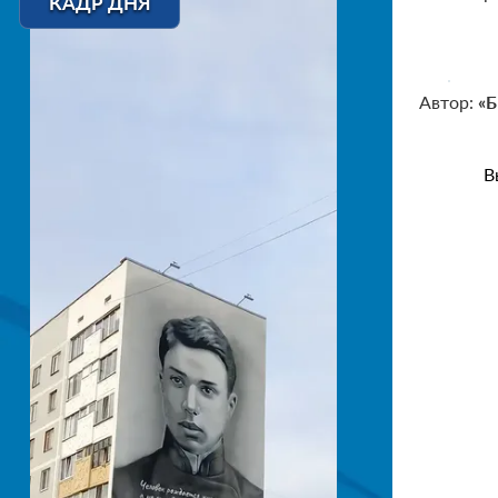
КАДР ДНЯ
Автор:
«Б
В