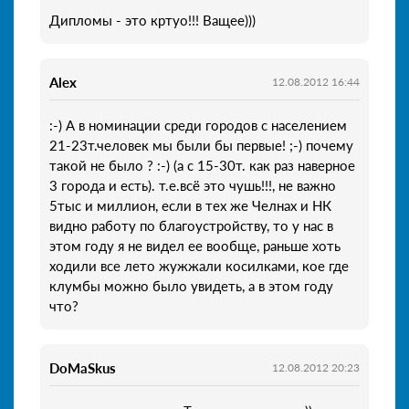
Дипломы - это кртуо!!! Ващее)))
Alex
12.08.2012 16:44
:-) А в номинации среди городов с населением
21-23т.человек мы были бы первые! ;-) почему
такой не было ? :-) (а с 15-30т. как раз наверное
3 города и есть). т.е.всё это чушь!!!, не важно
5тыс и миллион, если в тех же Челнах и НК
видно работу по благоустройству, то у нас в
этом году я не видел ее вообще, раньше хоть
ходили все лето жужжали косилками, кое где
клумбы можно было увидеть, а в этом году
что?
DoMaSkus
12.08.2012 20:23