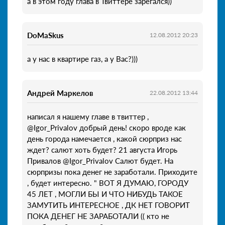
а в этом году глава в Твиттере зарегался))
DoMaSkus
12.08.2012 20:23
а у нас в квартире газ, а у Вас?)))
Андрей Маркелов
22.08.2012 13:44
написал я нашему главе в твиттер ,
@Igor_Privalov добрый день! скоро вроде как
день города намечается , какой сюрприз нас
ждет? салют хоть будет? 21 августа Игорь
Привалов ‏@Igor_Privalov Салют будет. На
сюрпризы пока денег не заработали. Приходите
, будет интересно. " ВОТ Я ДУМАЮ, ГОРОДУ
45 ЛЕТ , МОГЛИ БЫ И ЧТО НИБУДЬ ТАКОЕ
ЗАМУТИТЬ ИНТЕРЕСНОЕ , ДК НЕТ ГОВОРИТ
ПОКА ДЕНЕГ НЕ ЗАРАБОТАЛИ (( кто не