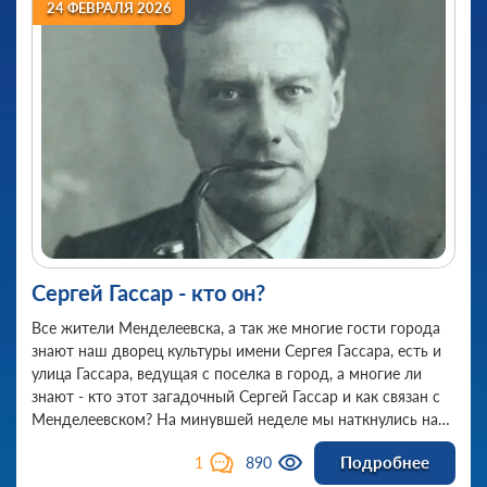
24 ФЕВРАЛЯ 2026
Сергей Гассар - кто он?
Все жители Менделеевска, а так же многие гости города
знают наш дворец культуры имени Сергея Гассара, есть и
улица Гассара, ведущая с поселка в город, а многие ли
знают - кто этот загадочный Сергей Гассар и как связан с
Менделеевском? На минувшей неделе мы наткнулись на
материал о Гассаре на официальной странице ВКонтакте
Подробнее
1
890
Химзавода им. Л. я. Карпова и решили поделиться с вами