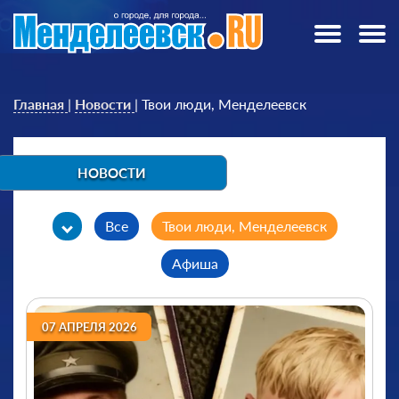
Главная
|
Новости
|
Твои люди, Менделеевск
НОВОСТИ
Все
Твои люди, Менделеевск
Афиша
Видеовыпуски "Вести Менделеевска"
07 АПРЕЛЯ 2026
Выпуски "Одним дублем"
Городские новости
Дорожный патруль