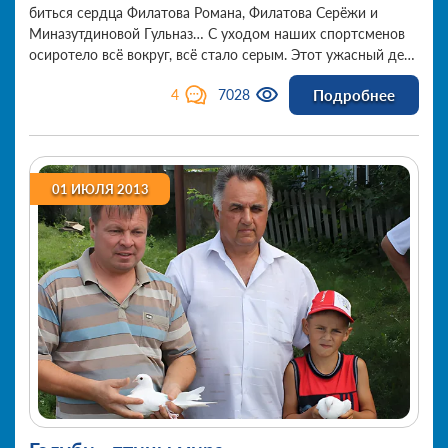
биться сердца Филатова Романа, Филатова Серёжи и
Миназутдиновой Гульназ… С уходом наших спортсменов
осиротело всё вокруг, всё стало серым. Этот ужасный день
разрушил всё, оставил глубокую, незаживающую рану.
Подробнее
4
7028
Невыносимо больно и тяжело писать о них в прошедшем
времени, но мы хотим, чтобы все знали, какие
замечательные дети жили рядом с нами.
01 ИЮЛЯ 2013