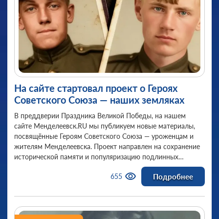
Интересные факты и события
Конкурс
Культура
Мероприятия и праздники
Новости ЖКХ
Новости предприятий
Новости Республики
Новости сайта
На сайте стартовал проект о Героях
Образование
Поздравления!
Советского Союза — наших земляках
События в мире
Спорт
В преддверии Праздника Великой Победы, на нашем
сайте Менделеевск.RU мы публикуем новые материалы,
Экстренные службы
Юмор
посвящённые Героям Советского Союза — уроженцам и
жителям Менделеевска. Проект направлен на сохранение
исторической памяти и популяризацию подлинных
биографий людей, чьи подвиги стали частью общей
Подробнее
655
истории страны и нашего города.