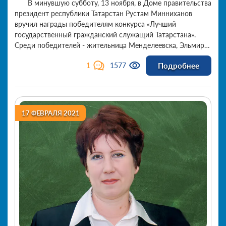
В минувшую субботу, 13 ноября, в Доме правительства
служащий Татарстана»
президент республики Татарстан Рустам Минниханов
вручил награды победителям конкурса «Лучший
государственный гражданский служащий Татарстана».
Среди победителей - жительница Менделеевска, Эльмира
Досманова.
Подробнее
1
1577
17 ФЕВРАЛЯ 2021