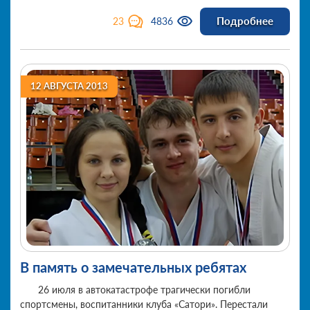
Менделеевска, сообщил в ходе интернет-конференции с
Подробнее
23
4836
читателями «БИЗНЕС Online» глава района Игорь
Привалов.
12 АВГУСТА 2013
В память о замечательных ребятах
26 июля в автокатастрофе трагически погибли
спортсмены, воспитанники клуба «Сатори». Перестали