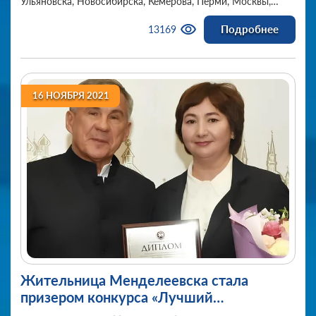
Ульяновска, Новосибирска, Кемерова, Перми, Москвы,
Серпухова, Дальнегорска, Украины и др. Получателем
Подробнее
13169
значится Владимир Владимирович Георгиевский. Для чего
или кого слали ему деньги со всего Советского Союза?
16 НОЯБРЯ 2021
Жительница Менделеевска стала
призером конкурса «Лучший
государственный гражданский