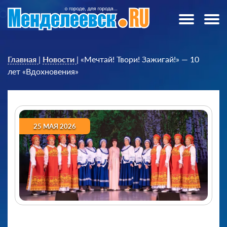
Главная
|
Новости
|
«Мечтай! Твори! Зажигай!» — 10
лет «Вдохновения»
25 МАЯ 2026