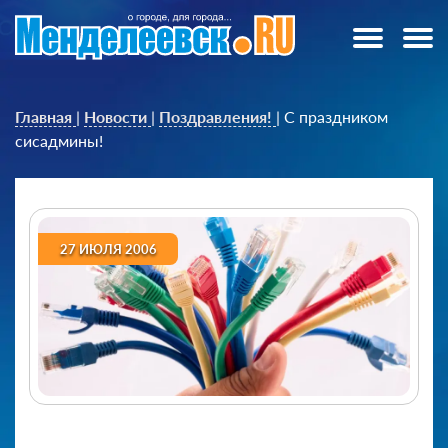
Главная
|
Новости
|
Поздравления!
|
С праздником
сисадмины!
27 ИЮЛЯ 2006