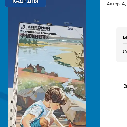
КАДР ДНЯ
Автор:
А
М
С
В