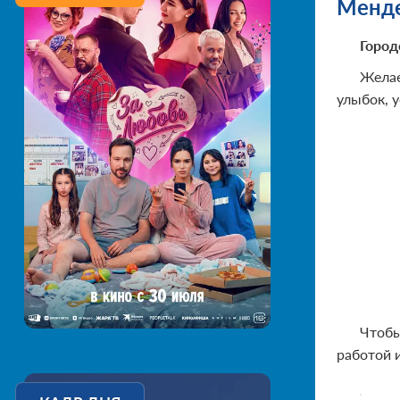
Менде
Город
Желае
улыбок, у
Чтобы
работой 