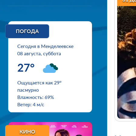
ПОГОДА
Сегодня в Менделеевске
08 августа, суббота
27°
Ощущается как 29°
пасмурно
Влажность: 69%
Ветер: 4 м/с
КИНО