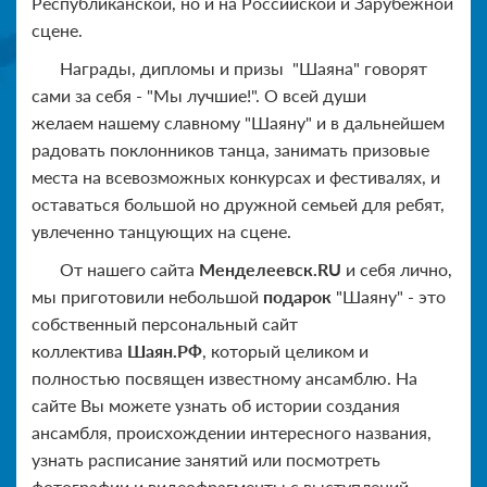
Республиканской, но и на Российской и Зарубежной
сцене.
Награды, дипломы и призы "Шаяна" говорят
сами за себя - "Мы лучшие!". О всей души
желаем нашему славному "Шаяну" и в дальнейшем
радовать поклонников танца, занимать призовые
места на всевозможных конкурсах и фестивалях, и
оставаться большой но дружной семьей для ребят,
увлеченно танцующих на сцене.
От нашего сайта
Менделеевск.RU
и себя лично,
мы приготовили небольшой
подарок
"Шаяну" - это
собственный персональный сайт
коллектива
Шаян.РФ
, который целиком и
полностью посвящен известному ансамблю. На
сайте Вы можете узнать об истории создания
ансамбля, происхождении интересного названия,
узнать расписание занятий или посмотреть
фотографии и видеофрагменты с выступлений