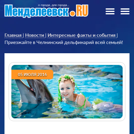
Главная
|
Новости
|
Интересные факты и события
|
Приезжайте в Челнинский дельфинарий всей семьей!
05 ИЮЛЯ 2016