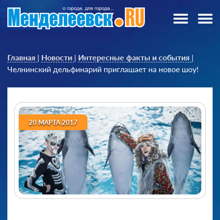
Главная
|
Новости
|
Интересные факты и события
|
Челнинский дельфинарий приглашает на новое шоу!
20 МАРТА 2017