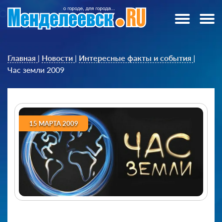
Главная
|
Новости
|
Интересные факты и события
|
Час земли 2009
15 МАРТА 2009