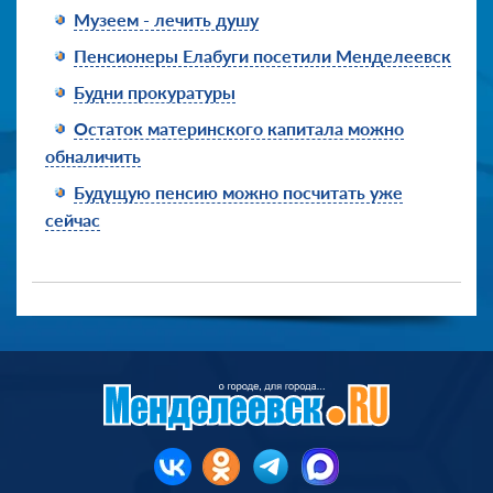
Музеем - лечить душу
Пенсионеры Елабуги посетили Менделеевск
Будни прокуратуры
Остаток материнского капитала можно
обналичить
Будущую пенсию можно посчитать уже
сейчас