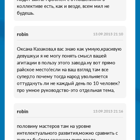
коллективе есть, как и везде, всем мил не
будешь.
robin
13.09.2013 21:10
Оксана Казакова,я вас знаю как умную,красивую
девушку,и я не могу понять смысл вашей
агитации в пользу этого завода.ну вот прямо
райское место!если на ваш взгляд там все
супер,то почему тогда народ увольняется
оттуда,чуть ли не каждый день по 10 человек?
про умное руководство-это отдельная тема,
robin
13.09.2013 21:16
половину мастеров там на уровне
интелектуального развития,можно сравнить с
тупым бы*лом,сосущим пиво возле