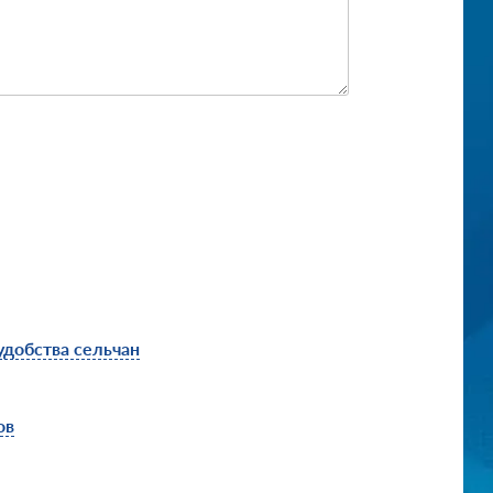
удобства сельчан
ов