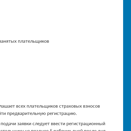
озанятых плательщиков
лашает всех плательщиков страховых взносов
йти предварительную регистрацию.
 подачи заявки следует ввести регистрационный
лательщику не позднее 5 рабочих дней после дня