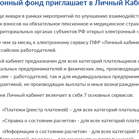
онный фонд приглашает в Личный Каб
це января в рамках мероприятий по улучшению взаимодей
х взносов на обязательное пенсионное и медицинское стра
рриториальных органах субъектов РФ открыл электронный 
 чем за месяц к электронному сервису ПФР «Личный кабин
ссийских работодателей.
й кабинет предназначен для всех категорий плательщиков с
альных предпринимателей и физических лиц, производящи
алее – работодатели), так и для индивидуальных предприни
практикой, не производящих выплаты и иные вознаграждени
ня Личный кабинет включает в себя 7 основных сервисов:
«Платежи (реестр платежей) – для всех категорий платель
«Справка о состоянии расчетов» - для всех категорий пла
«Информация о состоянии расчетов» - для всех категорий 
ботодателей, по годам – для самозанятых плательщиков);