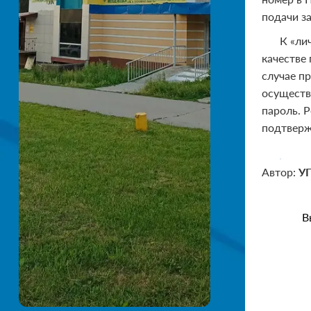
подачи за
К «ли
качестве
случае п
осуществ
пароль. 
подтверж
Автор:
У
В