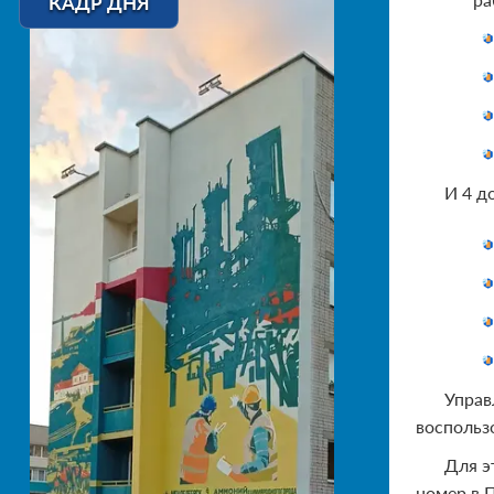
КАДР ДНЯ
И 4 д
Управ
воспольз
Для э
номер в 