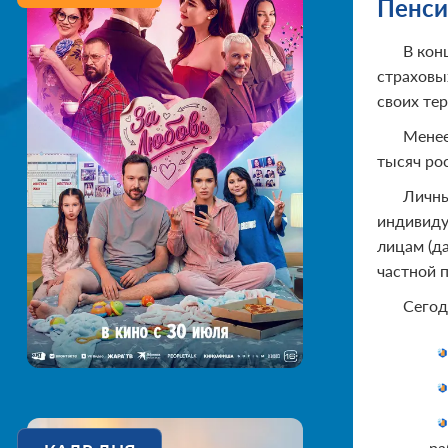
Пенси
В кон
страховы
своих те
Менее
тысяч ро
Личны
индивиду
лицам (д
частной 
Сегод
ра