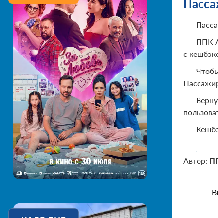
Пасса
Пасса
ППК А
с кешбэк
Чтобы
Пассажир
Верну
пользова
Кешбэ
Автор:
П
В