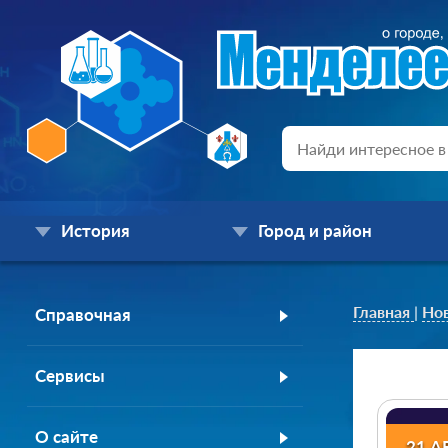
История
Город и район
Главная
|
Но
Справочная
Сервисы
О сайте
21 А