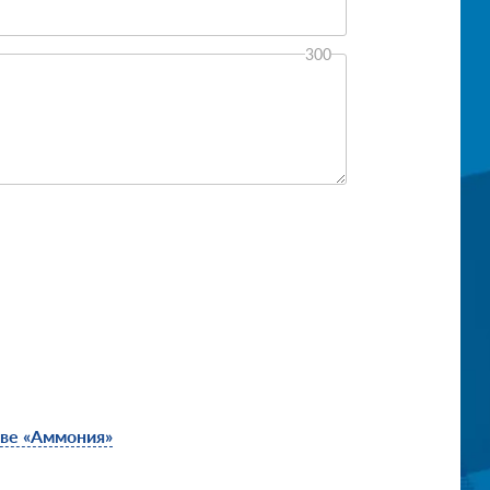
300
тве «Аммония»