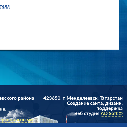
ателя
евского района
423650, г. Менделеевск, Татарстан
Cоздание сайта, дизайн,
поддержка
на.
Веб студия
AD Soft ©
персональными