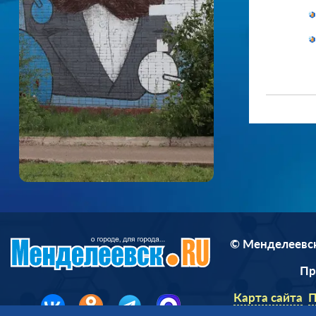
© Менделеевск
П
Карта сайта
П